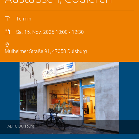
Termin
Sa. 15. Nov. 2025
10:00
-
12:30
Mülheimer Straße 91, 47058 Duisburg
ADFC Duisburg