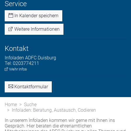
Service
In Kalender speichern
Weitere Informationen
Kontakt
Infoladen
ADFC Duisburg
Tel:
0203774211
Mehr Infos
Kontaktformular
Home
Suche
Infoladen: Beratung, Austausch, Codieren
In unserem Infoladen kommen wir gerne mit Ihnen ins
Gespräch. Hier beraten die ehrenamtlichen