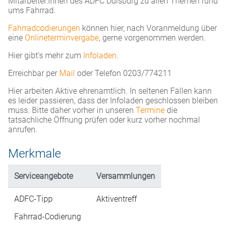
Mitarbeiter:innen des ADFC Duisburg zu allen Themen rund
ums Fahrrad.
Fahrradcodierungen
können hier, nach Voranmeldung über
eine
Onlineterminvergabe
, gerne vorgenommen werden.
Hier gibt’s mehr zum
Infoladen
.
Erreichbar per
Mail
oder Telefon 0203/774211
Hier arbeiten Aktive ehrenamtlich. In seltenen Fällen kann
es leider passieren, dass der Infoladen geschlossen bleiben
muss. Bitte daher vorher in unseren
Termine
die
tatsächliche Öffnung prüfen oder kurz vorher nochmal
anrufen.
Merkmale
Serviceangebote
Versammlungen
ADFC-Tipp
Aktiventreff
Fahrrad-Codierung