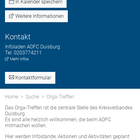
In Kalender speichern
Weitere Informationen
Kontakt
Infoladen
ADFC Duisburg
Tel:
0203774211
Mehr Infos
Kontaktformular
Home
Suche
Orga-Treffen
Das Orga-Treffen ist die zentrale Stelle des Kreisverbandes
Duisburg.
Es sind alle herzlich willkommen, die beim ADFC
mitmachen wollen.
Hier werden Infostände, Aktionen und Aktivitäten geplant