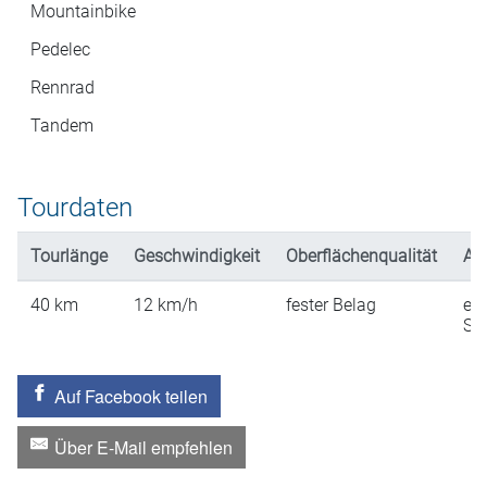
Mountainbike
Pedelec
Rennrad
Tandem
Tourdaten
Tourlänge
Geschwindigkeit
Oberflächenqualität
An
40
km
12
km/h
fester Belag
ein
St
Auf Facebook teilen
Über E-Mail empfehlen