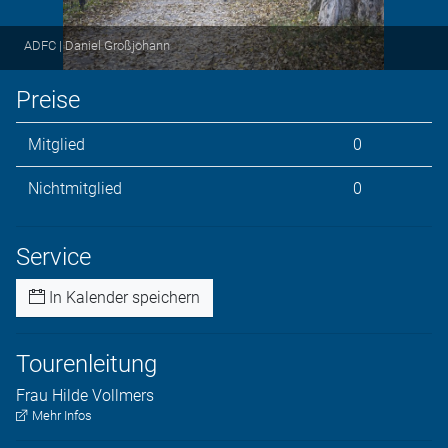
ADFC | Daniel Großjohann
Preise
Mitglied
0
Nichtmitglied
0
Service
In Kalender speichern
Tourenleitung
Frau
Hilde
Vollmers
Mehr Infos