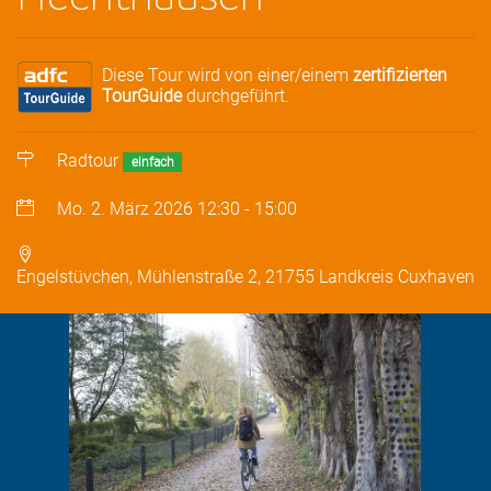
Diese Tour wird von einer/einem
zertifizierten
TourGuide
durchgeführt.
Radtour
einfach
Mo. 2. März 2026
12:30
-
15:00
Engelstüvchen, Mühlenstraße 2, 21755 Landkreis Cuxhaven