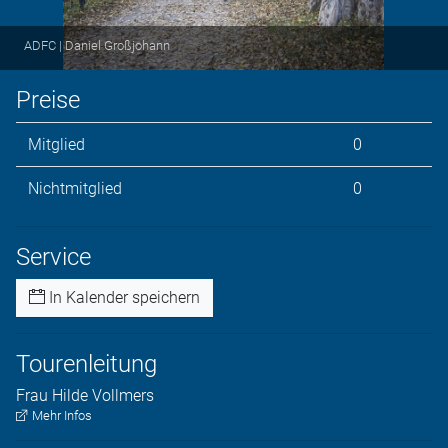
ADFC | Daniel Großjohann
Preise
Mitglied
0
Nichtmitglied
0
Service
In Kalender speichern
Tourenleitung
Frau
Hilde
Vollmers
Mehr Infos