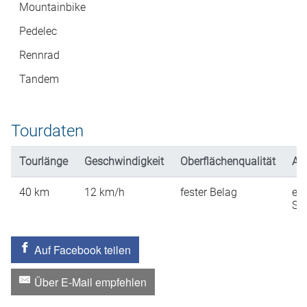
Mountainbike
Pedelec
Rennrad
Tandem
Tourdaten
Tourlänge
Geschwindigkeit
Oberflächenqualität
An
40
km
12
km/h
fester Belag
ein
St
Auf Facebook teilen
Über E-Mail empfehlen