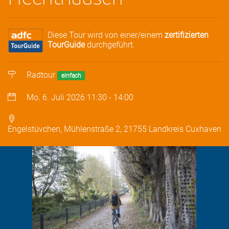
Diese Tour wird von einer/einem
zertifizierten
TourGuide
durchgeführt.
Radtour
einfach
Mo. 6. Juli 2026
11:30
-
14:00
Engelstüvchen, Mühlenstraße 2, 21755 Landkreis Cuxhaven