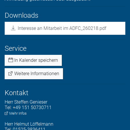
Downloads
Interesse an Mitarbeit im ADFC_260218.pdf
Service
In Kalender speichern
Weitere Informationen
Kontakt
Herr
Steffen
Genieser
Tel:
+49 151 50730711
Mehr Infos
Herr
Helmut
Löffelmann
Tel:
01525-3836411