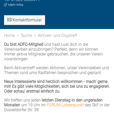
Mehr Infos
Kontaktformular
Home
Suche
Aktiven- und Orgatreff
Du bist ADFC-Mitglied
und hast Lust dich in die
Vereinsarbeit einzubringen? Perfekt, denn wir können
immer aktive Mitglieder gebrauchen, die unseren Verein
voranbringen.
Beim Aktiventreff werden Aktionen, unser Vereinsleben und
Themen rund ums Radfahren besprochen und geplant.
Neue Interessierte sind herzlich willkommen - mach' gerne
mit! Es gibt viele Möglichkeiten, sich bei uns zu engagieren.
Oder schau' erstmal einfach zu.
Wir treffen uns jeden
letzten Dienstag in den ungeraden
Monaten
um 19 Uhr im
FORUM.Lotsenpunkt
des SkF in der
Düsseldorfer Str. 38.