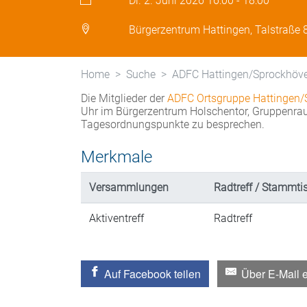
Di. 2. Juni 2026
16:00
-
18:00
Bürgerzentrum Hattingen, Talstraße 
Home
Suche
ADFC Hattingen/Sprockhövel
Die Mitglieder der
ADFC Ortsgruppe Hattingen/
Uhr im Bürgerzentrum Holschentor, Gruppenraum
Tagesordnungspunkte zu besprechen.
Merkmale
Versammlungen
Radtreff / Stammtisc
Aktiventreff
Radtreff
Auf Facebook teilen
Über E-Mail 