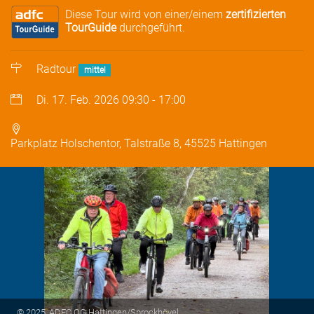
Diese Tour wird von einer/einem
zertifizierten
TourGuide
durchgeführt.
Radtour
mittel
Di. 17. Feb. 2026
09:30
-
17:00
Parkplatz Holschentor, Talstraße 8, 45525 Hattingen
© 2025, ADFC OG Hattingen/Sprockhövel