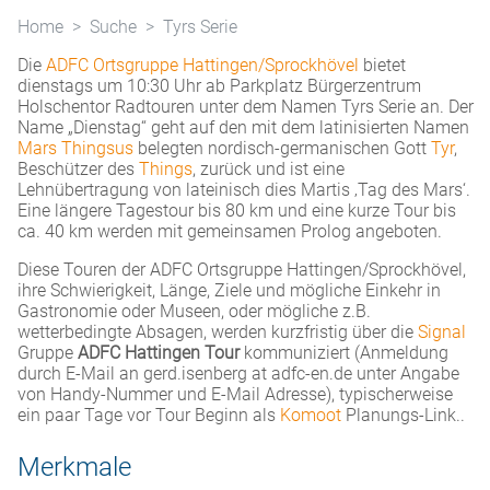
Home
Suche
Tyrs Serie
Die
ADFC Ortsgruppe Hattingen/Sprockhövel
bietet
dienstags um 10:30 Uhr ab Parkplatz Bürgerzentrum
Holschentor Radtouren unter dem Namen Tyrs Serie an. Der
Name „Dienstag“ geht auf den mit dem latinisierten Namen
Mars Thingsus
belegten nordisch-germanischen Gott
Tyr
,
Beschützer des
Things
, zurück und ist eine
Lehnübertragung von lateinisch dies Martis ‚Tag des Mars‘.
Eine längere Tagestour bis 80 km und eine kurze Tour bis
ca. 40 km werden mit gemeinsamen Prolog angeboten.
Diese Touren der ADFC Ortsgruppe Hattingen/Sprockhövel,
ihre Schwierigkeit, Länge, Ziele und mögliche Einkehr in
Gastronomie oder Museen, oder mögliche z.B.
wetterbedingte Absagen, werden kurzfristig über die
Signal
Gruppe
ADFC Hattingen Tour
kommuniziert (Anmeldung
durch E-Mail an gerd.isenberg at adfc-en.de unter Angabe
von Handy-Nummer und E-Mail Adresse), typischerweise
ein paar Tage vor Tour Beginn als
Komoot
Planungs-Link..
Merkmale