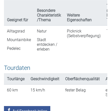
Ty
Besondere
(n
Charakteristik
Weitere
Da
Geeignet für
/Thema
Eigenschaften
Ta
Alltagsrad
Natur
Picknick
Ta
(Selbstverpflegung)
Mountainbike
Stadt
entdecken /
Pedelec
erleben
Tourdaten
Tourlänge
Geschwindigkeit
Oberflächenqualität
An
60
km
15
km/h
fester Belag
ein
St
Auf Facebook teilen