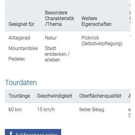
Ty
Besondere
(n
Charakteristik
Weitere
Da
Geeignet für
/Thema
Eigenschaften
Ta
Alltagsrad
Natur
Picknick
Ta
(Selbstverpflegung)
Mountainbike
Stadt
entdecken /
Pedelec
erleben
Tourdaten
Tourlänge
Geschwindigkeit
Oberflächenqualität
An
60
km
15
km/h
fester Belag
ein
St
Auf Facebook teilen