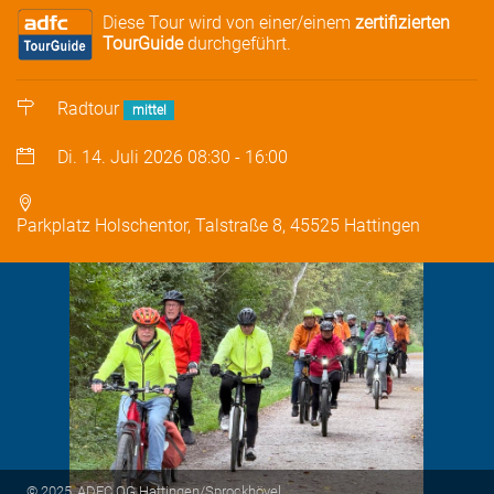
Diese Tour wird von einer/einem
zertifizierten
TourGuide
durchgeführt.
Radtour
mittel
Di. 14. Juli 2026
08:30
-
16:00
Parkplatz Holschentor, Talstraße 8, 45525 Hattingen
© 2025, ADFC OG Hattingen/Sprockhövel