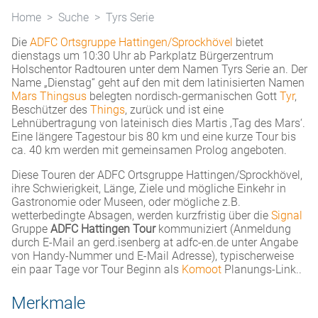
Home
Suche
Tyrs Serie
Die
ADFC Ortsgruppe Hattingen/Sprockhövel
bietet
dienstags um 10:30 Uhr ab Parkplatz Bürgerzentrum
Holschentor Radtouren unter dem Namen Tyrs Serie an. Der
Name „Dienstag“ geht auf den mit dem latinisierten Namen
Mars Thingsus
belegten nordisch-germanischen Gott
Tyr
,
Beschützer des
Things
, zurück und ist eine
Lehnübertragung von lateinisch dies Martis ‚Tag des Mars‘.
Eine längere Tagestour bis 80 km und eine kurze Tour bis
ca. 40 km werden mit gemeinsamen Prolog angeboten.
Diese Touren der ADFC Ortsgruppe Hattingen/Sprockhövel,
ihre Schwierigkeit, Länge, Ziele und mögliche Einkehr in
Gastronomie oder Museen, oder mögliche z.B.
wetterbedingte Absagen, werden kurzfristig über die
Signal
Gruppe
ADFC Hattingen Tour
kommuniziert (Anmeldung
durch E-Mail an gerd.isenberg at adfc-en.de unter Angabe
von Handy-Nummer und E-Mail Adresse), typischerweise
ein paar Tage vor Tour Beginn als
Komoot
Planungs-Link..
Merkmale