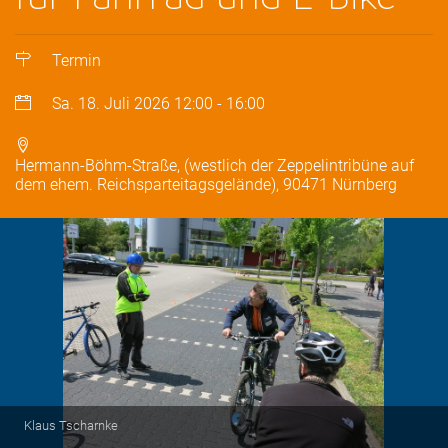
Termin
Sa. 18. Juli 2026
12:00
-
16:00
Hermann-Böhm-Straße, (westlich der Zeppelintribüne auf
dem ehem. Reichsparteitagsgelände), 90471 Nürnberg
Klaus Tscharnke