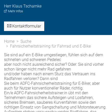
Herr
Klaus
Tscharnke
Mehr Infos
Kontaktformular
Home
Suche
Fahrsicherheitstraining für Fahrrad und E-Bike
Sie sind auf ein E-Bike umgestiegen, fühlen sich auf dem
schnellen und schweren Pedelec
aber noch nicht ausreichend sicher? Oder: Sie sind vorher
schon länger nicht mehr Rad gefahren
und/oder haben nach einem Sturz das Vertrauen ins
Radfahren verloren? Dann sind
Sie beim ADFC-Fahrsicherheitstraining für E-Biker, aber
auch für Nutzer konventioneller Räder, richtig.
Ein/e ADFC-Fahrsicherheitstrainer:in übt mit den
Teilnehmern das sichere Aufsteigen und Losfahren,
sicheres Bremsen, sauberes Kurvenfahren sowie den
richtigen Einsatz von Gangschaltung und Motorsteuerung.
Außerdem stehen vorausschauendes Radfahren, das