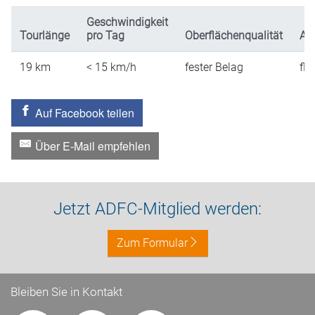
Geschwindigkeit
Tourlänge
pro Tag
Oberflächenqualität
An
19
km
< 15
km/h
fester Belag
fla
Auf Facebook teilen
Über E-Mail empfehlen
Jetzt ADFC-Mitglied werden:
Zum Formular
Bleiben Sie in Kontakt