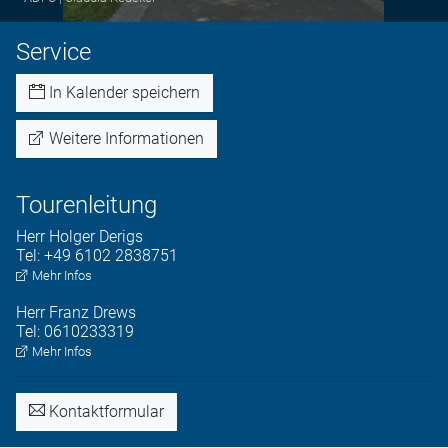
Service
In Kalender speichern
Weitere Informationen
Tourenleitung
Herr
Holger
Derigs
Tel:
+49 6102 2838751
Mehr Infos
Herr
Franz
Drews
Tel:
0610233319
Mehr Infos
Kontaktformular