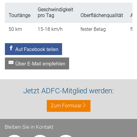
Geschwindigkeit
Tourlänge
pro Tag
Oberflächenqualität
An
50
km
15-18
km/h
fester Belag
fla
Auf Facebook teilen
Über E-Mail empfehlen
Jetzt ADFC-Mitglied werden:
Zum Formular
Bleiben Sie in Kontakt