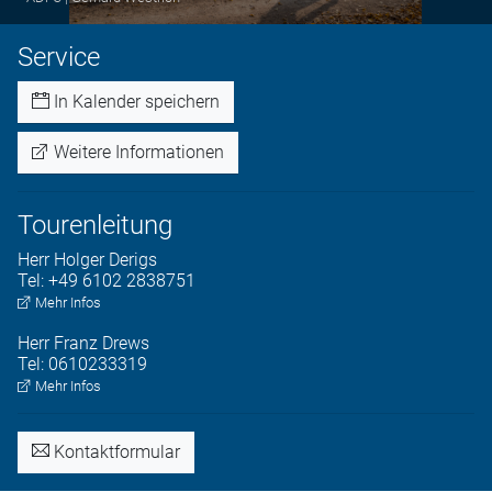
Service
In Kalender speichern
Weitere Informationen
Tourenleitung
Herr
Holger
Derigs
Tel:
+49 6102 2838751
Mehr Infos
Herr
Franz
Drews
Tel:
0610233319
Mehr Infos
Kontaktformular