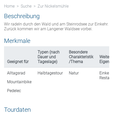
Home
Suche
Zur Nickelsmühle
Beschreibung
Wir radeln durch den Wald und am Steinrodsee zur Einkehr.
Zurück kommen wir am Langener Waldsee vorbei.
Merkmale
Typen (nach
Besondere
Dauer und
Charakteristik
Weitere
Geeignet für
Tageslage)
/Thema
Eigensc
Alltagsrad
Halbtagestour
Natur
Einkehr
Restaur
Mountainbike
Pedelec
Tourdaten