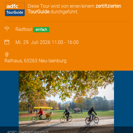
Diese Tour wird von einer/einem
zertifizierten
TourGuide
durchgeführt.
Radtour
einfach
Mi. 29. Juli 2026
11:00
-
16:00
Rathaus, 63263 Neu-Isenburg
ADFC | Gerhard Westrich