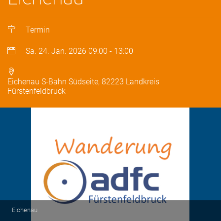
Termin
Sa. 24. Jan. 2026
09:00
-
13:00
Eichenau S-Bahn Südseite, 82223 Landkreis
Fürstenfeldbruck
Eichenau