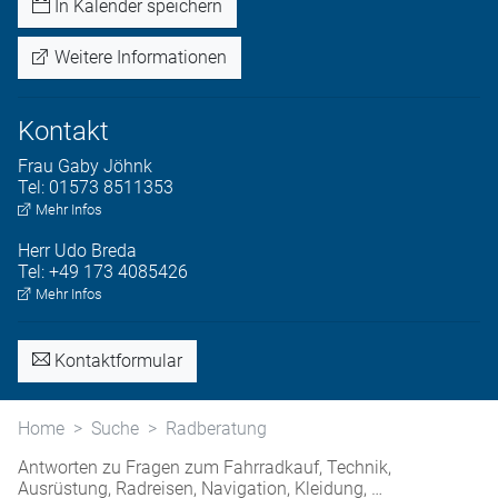
In Kalender speichern
Weitere Informationen
Kontakt
Frau
Gaby
Jöhnk
Tel:
01573 8511353
Mehr Infos
Herr
Udo
Breda
Tel:
+49 173 4085426
Mehr Infos
Kontaktformular
Home
Suche
Radberatung
Antworten zu Fragen zum Fahrradkauf, Technik,
Ausrüstung, Radreisen, Navigation, Kleidung, …