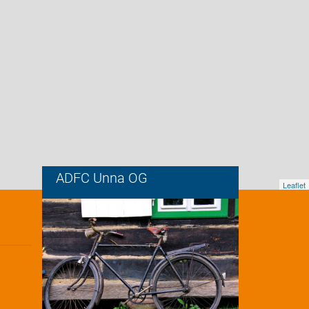
ADFC Unna OG
Leaflet