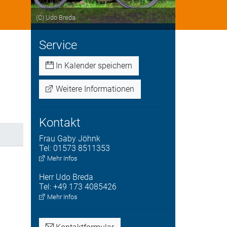
(C) Udo Breda
Service
In Kalender speichern
Weitere Informationen
Kontakt
Frau
Gaby
Jöhnk
Tel:
01573 8511353
Mehr Infos
Herr
Udo
Breda
Tel:
+49 173 4085426
Mehr Infos