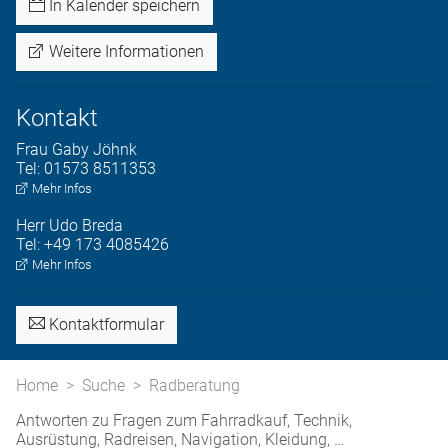
In Kalender speichern
Weitere Informationen
Kontakt
Frau
Gaby
Jöhnk
Tel:
01573 8511353
Mehr Infos
Herr
Udo
Breda
Tel:
+49 173 4085426
Mehr Infos
Kontaktformular
Home
Suche
Radberatung
Antworten zu Fragen zum Fahrradkauf, Technik,
Ausrüstung, Radreisen, Navigation, Kleidung, …