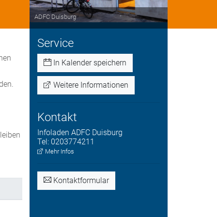
ADFC Duisburg
Service
nnen
In Kalender speichern
den.
Weitere Informationen
Kontakt
Infoladen
ADFC Duisburg
bleiben
Tel:
0203774211
.
Mehr Infos
Kontaktformular