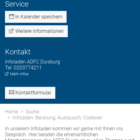
Service
In Kalender speichern
Weitere Informationen
Kontakt
Infoladen
ADFC Duisburg
Tel:
0203774211
Mehr Infos
Kontaktformular
Home
Suche
Infoladen: Beratung, Austausch, Codieren
In unserem Infoladen kommen wir gerne mit Ihnen ins
Gespräch. Hier beraten die ehrenamtlichen