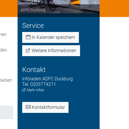
ADFC Duisburg
Service
nnen
In Kalender speichern
den.
Weitere Informationen
Kontakt
Infoladen
ADFC Duisburg
bleiben
Tel:
0203774211
.
Mehr Infos
Kontaktformular