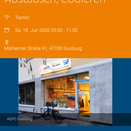
Termin
Sa. 18. Juli 2026
09:00
-
11:30
Mülheimer Straße 91, 47058 Duisburg
ADFC Duisburg