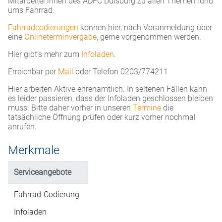
Mitarbeiter:innen des ADFC Duisburg zu allen Themen rund
ums Fahrrad.
Fahrradcodierungen
können hier, nach Voranmeldung über
eine
Onlineterminvergabe
, gerne vorgenommen werden.
Hier gibt’s mehr zum
Infoladen
.
Erreichbar per
Mail
oder Telefon 0203/774211
Hier arbeiten Aktive ehrenamtlich. In seltenen Fällen kann
es leider passieren, dass der Infoladen geschlossen bleiben
muss. Bitte daher vorher in unseren
Termine
die
tatsächliche Öffnung prüfen oder kurz vorher nochmal
anrufen.
Merkmale
Serviceangebote
Fahrrad-Codierung
Infoladen