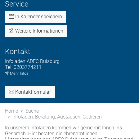
Service
In Kalender speichern
Weitere Informationen
Kontakt
Infoladen
ADFC Duisburg
Tel:
0203774211
Mehr Infos
Kontaktformular
Home
Suche
Infoladen: Beratung, Austausch, Codieren
In unserem Infoladen kommen wir gerne mit Ihnen ins
Gespräch. Hier beraten die ehrenamtlichen