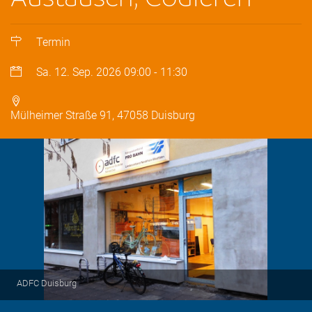
Termin
Sa. 12. Sep. 2026
09:00
-
11:30
Mülheimer Straße 91, 47058 Duisburg
ADFC Duisburg