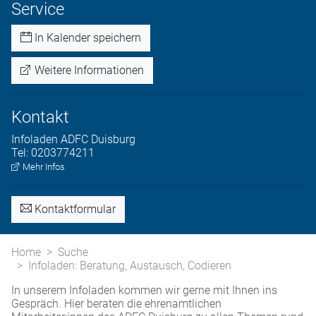
Service
In Kalender speichern
Weitere Informationen
Kontakt
Infoladen
ADFC Duisburg
Tel:
0203774211
Mehr Infos
Kontaktformular
Home
Suche
Infoladen: Beratung, Austausch, Codieren
In unserem Infoladen kommen wir gerne mit Ihnen ins
Gespräch. Hier beraten die ehrenamtlichen