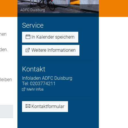
ADFC Duisburg
Service
nnen
In Kalender speichern
den.
Weitere Informationen
Kontakt
Infoladen
ADFC Duisburg
bleiben
Tel:
0203774211
.
Mehr Infos
Kontaktformular