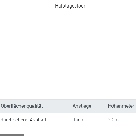
Halbtagestour
Oberflächenqualität
Anstiege
Höhenmeter
durchgehend Asphalt
flach
20
m