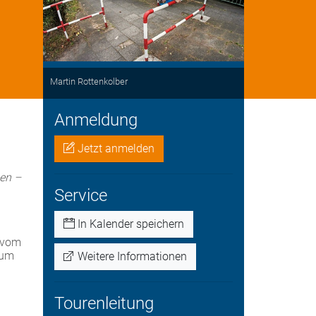
Martin Rottenkolber
Anmeldung
Jetzt anmelden
nen –
Service
In Kalender speichern
 vom
zum
Weitere Informationen
Tourenleitung