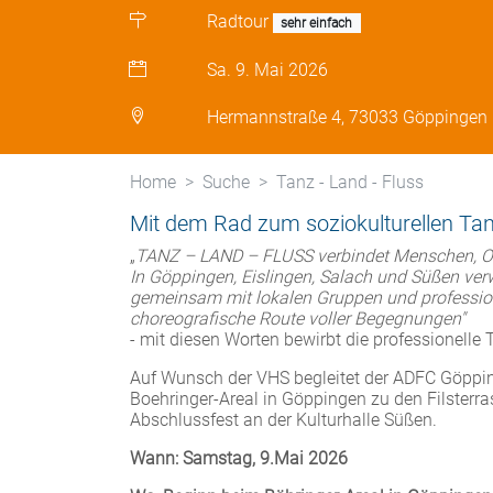
Radtour
sehr einfach
Sa. 9. Mai 2026
Hermannstraße 4, 73033 Göppingen 
Home
Suche
Tanz - Land - Fluss
Mit dem Rad zum soziokulturellen Tanz
„
TANZ – LAND – FLUSS
verbindet Menschen, Or
In Göppingen, Eislingen, Salach und Süßen ver
gemeinsam mit lokalen Gruppen und profession
choreografische Route voller Begegnungen"
- mit diesen Worten bewirbt die professionelle
Auf Wunsch der VHS begleitet der ADFC Göppi
Boehringer-Areal in Göppingen zu den Filsterr
Abschlussfest an der Kulturhalle Süßen.
Wann: Samstag, 9.Mai 2026