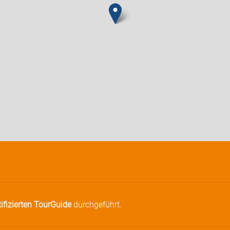
tifizierten TourGuide
durchgeführt.