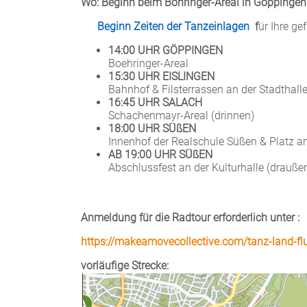
Wo: Beginn beim Böhringer-Areal in Göppingen
Beginn Zeiten der Tanzeinlagen
f
ür Ihre ge
14:00 UHR GÖPPINGEN
Boehringer-Areal
15:30 UHR EISLINGEN
Bahnhof & Filsterrassen an der Stadthall
16:45 UHR SALACH
Schachenmayr-Areal (drinnen)
18:00 UHR SÜßEN
Innenhof der Realschule Süßen & Platz a
AB 19:00 UHR SÜßEN
Abschlussfest an der Kulturhalle (drauße
Anmeldung für die Radtour erforderlich unter :
https://makeamovecollective.com/tanz-land-fl
vorläufige Strecke: