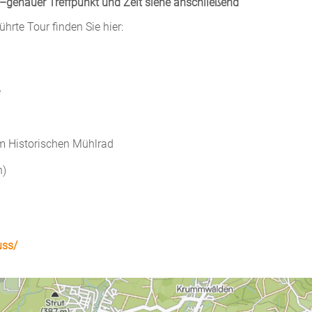
–genauer Treffpunkt und Zeit siehe anschließend
führte Tour finden Sie hier:
e
m Historischen Mühlrad
n)
uss/