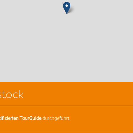
stock
tifizierten TourGuide
durchgeführt.