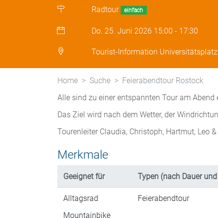
Radtour
einfach
Do. 25. Juni 2026
15:00
-
17:30
Tourist-Information Universitätsplat
Home
Suche
Feierabendtour Rostock
Alle sind zu einer entspannten Tour am Abend 
Das Ziel wird nach dem Wetter, der Windricht
Tourenleiter Claudia, Christoph, Hartmut, Leo &
Merkmale
Geeignet für
Typen (nach Dauer und
Alltagsrad
Feierabendtour
Mountainbike