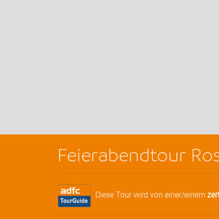
Feierabendtour Ro
Diese Tour wird von einer/einem
zer