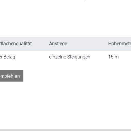
flächenqualität
Anstiege
Höhenmete
er Belag
einzelne Steigungen
15
m
empfehlen