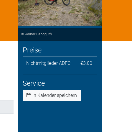
© Reiner Langguth
Preise
Nichtmitglieder ADFC
€3.00
Service
In Kalender speichern