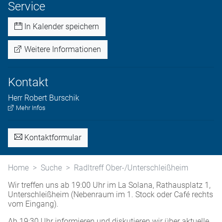
Service
In Kalender speichern
Weitere Informationen
Kontakt
Herr
Robert
Burschik
Mehr Infos
Kontaktformular
Home
Suche
Radltreff Ober-/Unterschleißheim
Wir treffen uns ab 19:00 Uhr im La Solana, Rathausplatz 1,
Unterschleißheim (Nebenraum im 1. Stock oder Café rechts
vom Eingang).
Ab 19:30 Uhr informieren und diskutieren wir über aktuelle