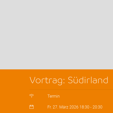
Vortrag: Südirland
Termin
Fr. 27. März 2026
18:30
-
20:30