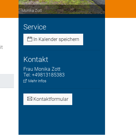
Monika Zott
Service
In Kalender speichern
it
Kontakt
Frau
Monika
Zott
Tel:
+49813185383
Mehr Infos
Kontaktformular