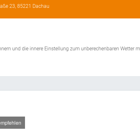
raße 23, 85221 Dachau
ern und die innere Einstellung zum unberechenbaren Wetter m
empfehlen