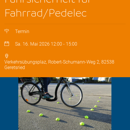
Fahrrad/Pedelec
Termin
Sa. 16. Mai 2026
12:00
-
15:00
Verkehrsübungsplaz, Robert-Schumann-Weg 2, 82538
Geretsried