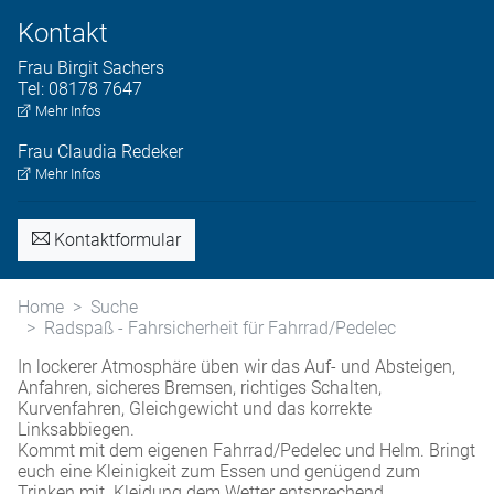
Kontakt
Frau
Birgit
Sachers
Tel:
08178 7647
Mehr Infos
Frau
Claudia
Redeker
Mehr Infos
Kontaktformular
Home
Suche
Radspaß - Fahrsicherheit für Fahrrad/Pedelec
In lockerer Atmosphäre üben wir das Auf- und Absteigen,
Anfahren, sicheres Bremsen, richtiges Schalten,
Kurvenfahren, Gleichgewicht und das korrekte
Linksabbiegen.
Kommt mit dem eigenen Fahrrad/Pedelec und Helm. Bringt
euch eine Kleinigkeit zum Essen und genügend zum
Trinken mit. Kleidung dem Wetter entsprechend.