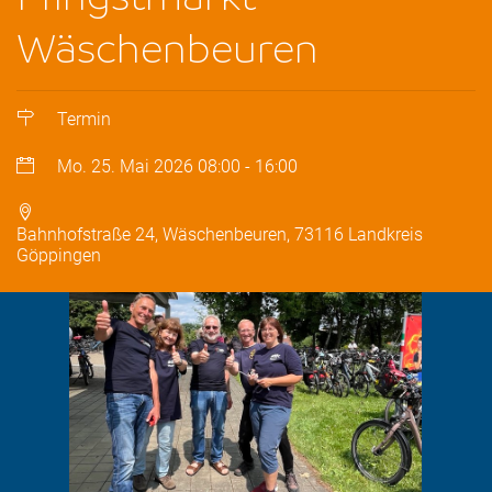
Wäschenbeuren
Termin
Mo. 25. Mai 2026
08:00
-
16:00
Bahnhofstraße 24, Wäschenbeuren, 73116 Landkreis
Göppingen