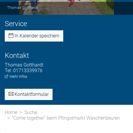
Thomas Gotthardt
Service
In Kalender speichern
Kontakt
Thomas
Gotthardt
Tel:
01713339976
Mehr Infos
Kontaktformular
Home
Suche
"Come together" beim Pfingstmarkt Wäschenbeuren
.