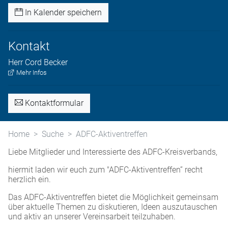
In Kalender speichern
Kontakt
Herr
Cord
Becker
Mehr Infos
Kontaktformular
Home
Suche
ADFC-Aktiventreffen
Liebe Mitglieder und Interessierte des ADFC-Kreisverbands,
hiermit laden wir euch zum "ADFC-Aktiventreffen” recht
herzlich ein.
Das ADFC-Aktiventreffen bietet die Möglichkeit gemeinsam
über aktuelle Themen zu diskutieren, Ideen auszutauschen
und aktiv an unserer Vereinsarbeit teilzuhaben.