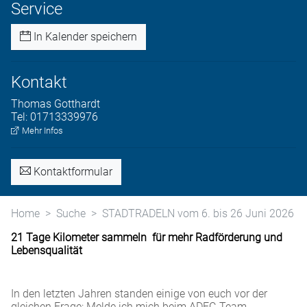
Service
In Kalender speichern
Kontakt
Thomas
Gotthardt
Tel:
01713339976
Mehr Infos
Kontaktformular
Home
Suche
STADTRADELN vom 6. bis 26 Juni 2026
21 Tage Kilometer sammeln
für mehr Radförderung und
Lebensqualität
In den letzten Jahren standen einige von euch vor der
gleichen Frage: Melde ich mich beim ADFC-Team