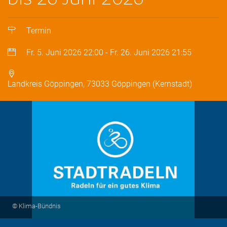
Termin
Fr. 5. Juni 2026
22:00
-
Fr. 26. Juni 2026
21:55
Landkreis Göppingen, 73033 Göppingen (Kernstadt)
© Klima-Bündnis