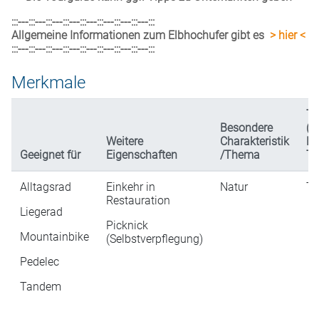
:::---:::---:::---:::---:::---:::---:::---:::---:::
Allgemeine Informationen zum Elbhochufer gibt es
> hier <
:::---:::---:::---:::---:::---:::---:::---:::---:::
Merkmale
Ty
Besondere
(n
Weitere
Charakteristik
Da
Geeignet für
Eigenschaften
/Thema
Ta
Alltagsrad
Einkehr in
Natur
Ta
Restauration
Liegerad
Picknick
Mountainbike
(Selbstverpflegung)
Pedelec
Tandem