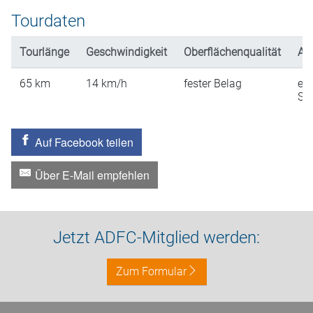
Tourdaten
Tourlänge
Geschwindigkeit
Oberflächenqualität
An
65
km
14
km/h
fester Belag
ein
St
Auf Facebook teilen
Über E-Mail empfehlen
Jetzt ADFC-Mitglied werden:
Zum Formular