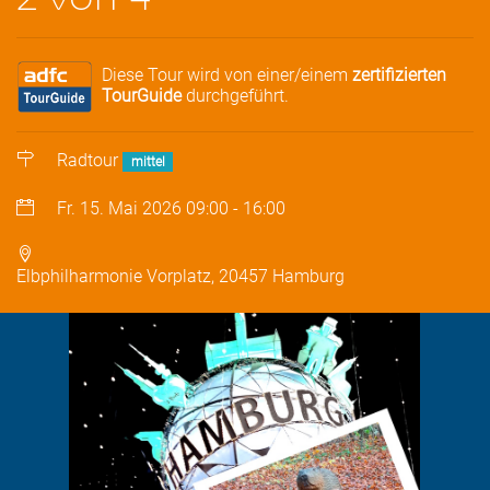
Diese Tour wird von einer/einem
zertifizierten
TourGuide
durchgeführt.
Radtour
mittel
Fr. 15. Mai 2026
09:00
-
16:00
Elbphilharmonie Vorplatz, 20457 Hamburg