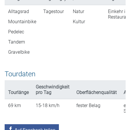
Alltagsrad
Tagestour
Natur
Einkehr in
Restaurati
Mountainbike
Kultur
Pedelec
Tandem
Gravelbike
Tourdaten
Geschwindigkeit
Tourlänge
pro Tag
Oberflächenqualität
An
69
km
15-18
km/h
fester Belag
ein
St
Auf Facebook teilen