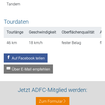
Tandem
Tourdaten
Tourlänge
Geschwindigkeit
Oberflächenqualität
An
46
km
18
km/h
fester Belag
fla
Auf Facebook teilen
Über E-Mail empfehlen
Jetzt ADFC-Mitglied werden:
Zum Formular