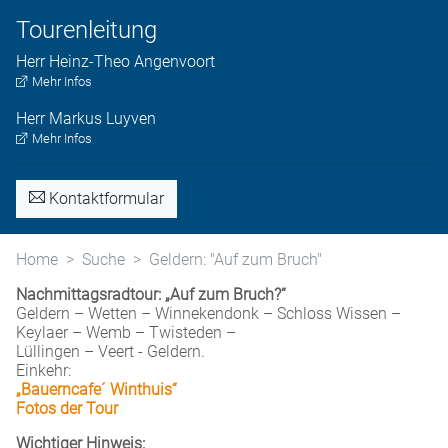
Tourenleitung
Herr
Heinz-Theo
Angenvoort
Mehr Infos
Herr
Markus
Luyven
Mehr Infos
Kontaktformular
Home
Suche
Geldern: "Auf zum Bruch"
Nachmittagsradtour: „Auf zum Bruch?“
Geldern – Wetten – Winnekendonk – Schloss Wissen –
Keylaer – Wemb – Twisteden –
Lüllingen – Veert - Geldern.
Einkehr:
„Bauerncafe´ Winthuis“
Fotos der Tour
Wichtiger Hinweis: