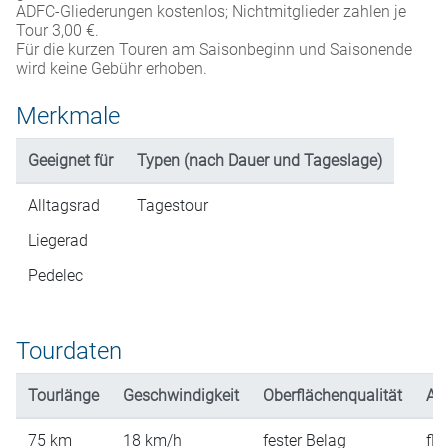
ADFC-Gliederungen kostenlos; Nichtmitglieder zahlen je
Tour 3,00 €.
Für die kurzen Touren am Saisonbeginn und Saisonende
wird keine Gebühr erhoben.
Merkmale
Geeignet für
Typen (nach Dauer und Tageslage)
Alltagsrad
Tagestour
Liegerad
Pedelec
Tourdaten
Tourlänge
Geschwindigkeit
Oberflächenqualität
An
75
km
18
km/h
fester Belag
fla