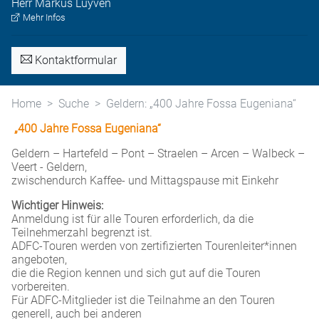
Herr
Markus
Luyven
Mehr Infos
Kontaktformular
Home
Suche
Geldern: „400 Jahre Fossa Eugeniana“
„400 Jahre Fossa Eugeniana“
Geldern – Hartefeld – Pont – Straelen – Arcen – Walbeck –
Veert - Geldern,
zwischendurch Kaffee- und Mittagspause mit Einkehr
Wichtiger Hinweis:
Anmeldung ist für alle Touren erforderlich, da die
Teilnehmerzahl begrenzt ist.
ADFC-Touren werden von zertifizierten Tourenleiter*innen
angeboten,
die die Region kennen und sich gut auf die Touren
vorbereiten.
Für ADFC-Mitglieder ist die Teilnahme an den Touren
generell, auch bei anderen