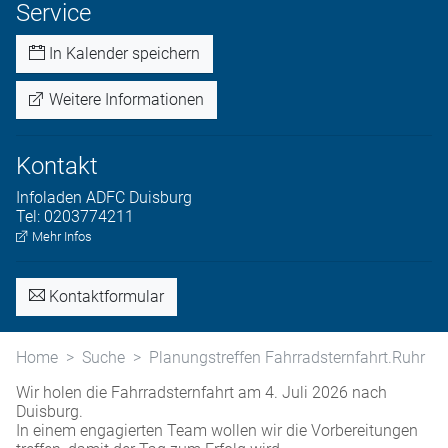
Service
In Kalender speichern
Weitere Informationen
Kontakt
Infoladen
ADFC Duisburg
Tel:
0203774211
Mehr Infos
Kontaktformular
Home
Suche
Planungstreffen Fahrradsternfahrt.Ruhr
Wir holen die Fahrradsternfahrt am 4. Juli 2026 nach
Duisburg.
In einem engagierten Team wollen wir die Vorbereitungen