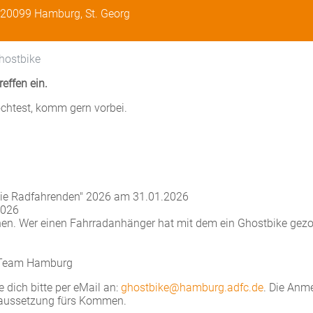
, 20099 Hamburg, St. Georg
Ghostbike
effen ein.
htest, komm gern vorbei.
die Radfahrenden" 2026 am 31.01.2026
2026
uchen. Wer einen Fahrradanhänger hat mit dem ein Ghostbike gez
-Team Hamburg
dich bitte per eMail an:
ghostbike@hamburg.adfc.de
. Die Anm
oraussetzung fürs Kommen.