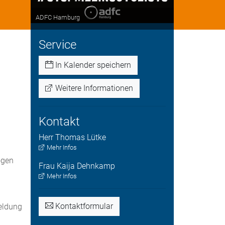
ADFC Hamburg
Service
In Kalender speichern
Weitere Informationen
Kontakt
Herr
Thomas
Lütke
Mehr Infos
ogen
Frau
Kaija
Dehnkamp
Mehr Infos
Kontaktformular
eldung