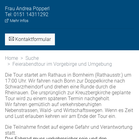
Frau
Andrea
Pöpperl
Tel:
0151 14311292
Mehr Infos
Kontaktformular
Home
Suche
Feierabendtour im Vorgebirge und Umgebung
Die Tour startet am Rathaus in Bornheim (Rathausstr.) um
17:00 Uhr. Wir fahren nach Bonn zur Doppelkirche nach
Schwarzrheindorf und drehen eine Runde durch die
Rheinauen. Die ursprünglich zur Kreuzbergkirche geplante
Tour wird zu einem späteren Termin nachgeholt.
Wir fahren gemütlich auf verkehrsberuhigten
Nebenstrassen, Wald- und Wirtschaftswegen. Wenn es Zeit
und Lust erlauben kehren wir am Ende der Tour ein.
Die Teilnahme findet auf eigene Gefahr und Verantwortung
statt.
Das Fahrrad muss verkehrssicher sein und den