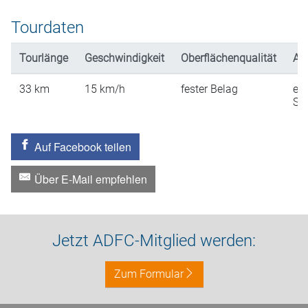
Tourdaten
Tourlänge
Geschwindigkeit
Oberflächenqualität
An
33
km
15
km/h
fester Belag
ein
St
Auf Facebook teilen
Über E-Mail empfehlen
Jetzt ADFC-Mitglied werden:
Zum Formular