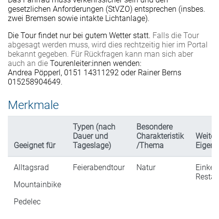
gesetzlichen Anforderungen (StVZO) entsprechen (insbes.
zwei Bremsen sowie intakte Lichtanlage).
Die Tour findet nur bei gutem Wetter statt.
Falls die Tour
abgesagt werden muss, wird dies rechtzeitig hier im Portal
bekannt gegeben. Für Rückfragen kann man sich aber
auch an die
Tourenleiter:innen wenden:
Andrea Pöpperl, 0151 14311292 oder Rainer Berns
015258904649.
Merkmale
Typen (nach
Besondere
Dauer und
Charakteristik
Weiter
Geeignet für
Tageslage)
/Thema
Eigens
Alltagsrad
Feierabendtour
Natur
Einkeh
Restau
Mountainbike
Pedelec