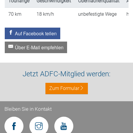
Tourlänge
Geschwindigkeit
Oberflächenqualität
An
70
km
18
km/h
unbefestigte Wege
hü
Auf Facebook teilen
Über E-Mail empfehlen
Jetzt ADFC-Mitglied werden:
Zum Formular
Bleiben Sie in Kontakt