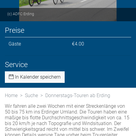
(c) ADFC Erding
Preise
Gäste
€4.00
Service
In Kalender speichern
Home
Suche
Donnerstags-Touren ab Erding
Wir fahren alle zwei Wochen mit einer Streckenlänge von
50 bis 75 km ins Erdinger Umland. Die Touren haben eine
mäßige bis flotte Durchschnittsgeschwindigkeit von ca. 15
bis 20 km/h je nach Topografie und Windsituation. Der
Schwierigkeitsgrad reicht von mittel bis schwer. Im Zweifel
können Details wenige Tage vorher beim Tourenleiter