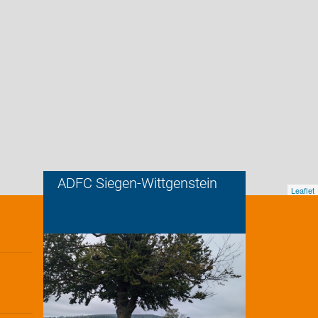
ADFC Siegen-Wittgenstein
Leaflet