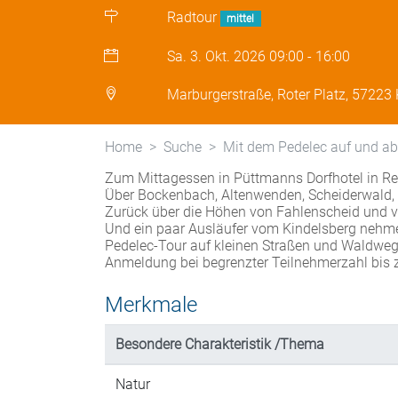
Radtour
mittel
Sa. 3. Okt. 2026
09:00
-
16:00
Marburgerstraße, Roter Platz, 57223 
Home
Suche
Mit dem Pedelec auf und ab
Zum Mittagessen in Püttmanns Dorfhotel in R
Über Bockenbach, Altenwenden, Scheiderwald,
Zurück über die Höhen von Fahlenscheid und v
Und ein paar Ausläufer vom Kindelsberg nehme
Pedelec-Tour auf kleinen Straßen und Waldweg
Anmeldung bei begrenzter Teilnehmerzahl bis z
Merkmale
Besondere Charakteristik /Thema
Natur