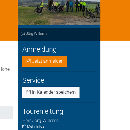
(c) Jörg Willems
Anmeldung
Jetzt anmelden
Höhe.
Service
In Kalender speichern
Tourenleitung
Herr
Jörg
Willems
Mehr Infos