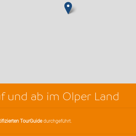
f und ab im Olper Land
tifizierten TourGuide
durchgeführt.