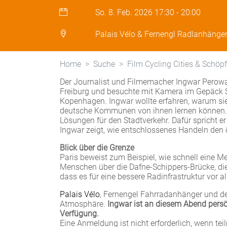
So. 8. Feb. 2026
17:30
-
20:00
Palais Vélo & Fernengl Radlanhänge
Home
Suche
Film Cycling Cities & Schöp
Der Journalist und Filmemacher Ingwar Perowan
Freiburg und besuchte mit Kamera im Gepäck S
Kopenhagen. Ingwar wollte erfahren, warum si
deutsche Kommunen von ihnen lernen können. S
Lösungen für den Stadtverkehr. Dafür spricht er
Ingwar zeigt, wie entschlossenes Handeln den ö
Blick über die Grenze
Paris beweist zum Beispiel, wie schnell eine M
Menschen über die Dafne-Schippers-Brücke, die
dass es für eine bessere Radinfrastruktur vor 
Palais Vélo
, Fernengel Fahrradanhänger und de
Atmosphäre.
Ingwar ist an diesem Abend persö
Verfügung.
Eine Anmeldung ist nicht erforderlich, wenn t