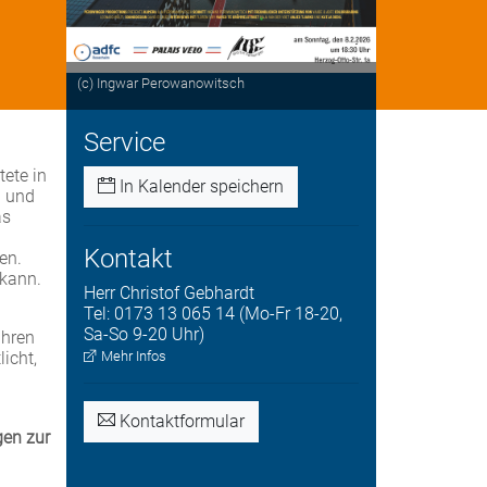
(c) Ingwar Perowanowitsch
Service
ete in
In Kalender speichern
g und
as
Kontakt
en.
 kann.
Herr
Christof
Gebhardt
Tel:
0173 13 065 14 (Mo-Fr 18-20,
Sa-So 9-20 Uhr)
ahren
icht,
Mehr Infos
Kontaktformular
gen zur