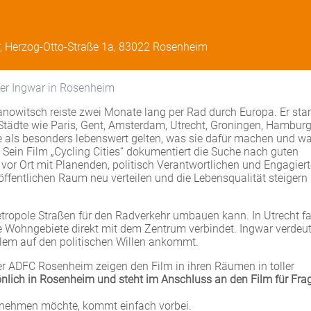
r, Herzog-Otto-Straße 1a, 83022 Rosenheim
fer Ingwar in Rosenheim
owitsch reiste zwei Monate lang per Rad durch Europa. Er start
tädte wie Paris, Gent, Amsterdam, Utrecht, Groningen, Hambur
e als besonders lebenswert gelten, was sie dafür machen und w
ein Film „Cycling Cities“ dokumentiert die Suche nach guten
 vor Ort mit Planenden, politisch Verantwortlichen und Engagiert
ffentlichen Raum neu verteilen und die Lebensqualität steigern
etropole Straßen für den Radverkehr umbauen kann. In Utrecht f
 Wohngebiete direkt mit dem Zentrum verbindet. Ingwar verdeutl
allem auf den politischen Willen ankommt.
r ADFC Rosenheim zeigen den Film in ihren Räumen in toller
nlich in Rosenheim und steht im Anschluss an den Film für Fra
eilnehmen möchte, kommt einfach vorbei.