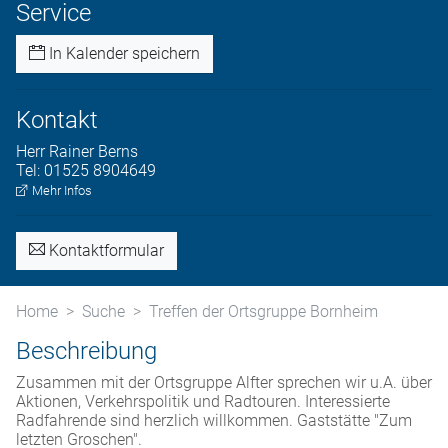
Service
In Kalender speichern
Kontakt
Herr
Rainer
Berns
Tel:
01525 8904649
Mehr Infos
Kontaktformular
Home
Suche
Treffen der Ortsgruppe Bornheim
Beschreibung
Zusammen mit der Ortsgruppe Alfter sprechen wir u.A. über
Aktionen, Verkehrspolitik und Radtouren. Interessierte
Radfahrende sind herzlich willkommen. Gaststätte "Zum
letzten Groschen".