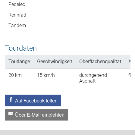
Pedelec
Rennrad
Tandem
Tourdaten
Tourlänge
Geschwindigkeit
Oberflächenqualität
An
20
km
15
km/h
durchgehend
fla
Asphalt
Auf Facebook teilen
Über E-Mail empfehlen