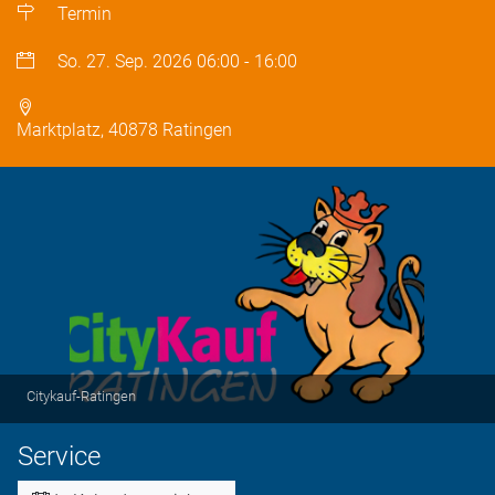
Termin
So. 27. Sep. 2026
06:00
-
16:00
Marktplatz, 40878 Ratingen
Citykauf-Ratingen
Service