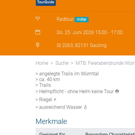
Radtour
mittel
Do. 25. Juni 2026
15:00
-
17:00
St 2063, 82131 Gauting
Home
Suche
MTB: Feierabendrunde Würm
> angelegte Trails im Würmtal
> ca. 40 km
> Trails
> Helmpflicht - ohne Helm keine Tour ⛑️
> Riegel ⚡️
> ausreichend Wasser 💧
Merkmale
Geeignet für
Besondere Charakteris