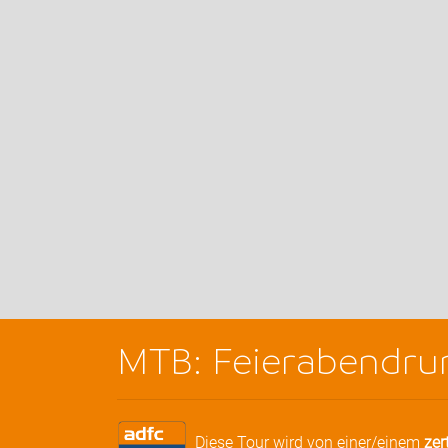
MTB: Feierabendrun
Diese Tour wird von einer/einem
zer