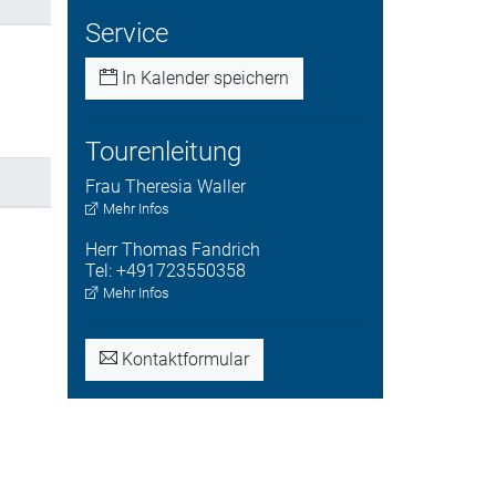
Service
In Kalender speichern
Tourenleitung
Frau
Theresia
Waller
Mehr Infos
Herr
Thomas
Fandrich
Tel:
+491723550358
Mehr Infos
Kontaktformular