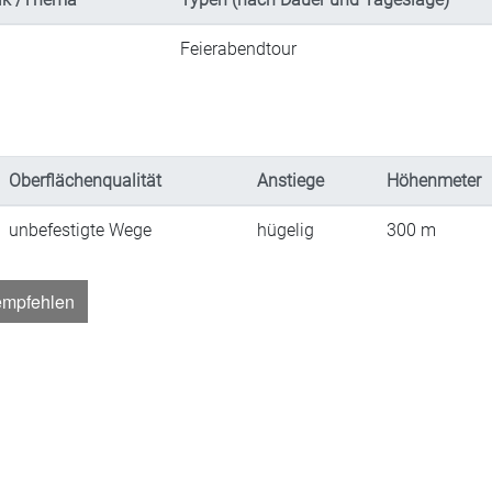
Feierabendtour
Oberflächenqualität
Anstiege
Höhenmeter
unbefestigte Wege
hügelig
300
m
empfehlen