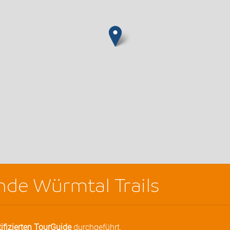
de Würmtal Trails
tifizierten TourGuide
durchgeführt.