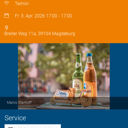
Termin
Fr. 3. Apr. 2026
17:00
-
17:00
Breiter Weg 11a, 39104 Magdeburg
Marco Starkloff
Service