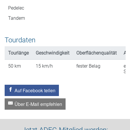
Pedelec
Tandem
Tourdaten
Tourlänge
Geschwindigkeit
Oberflächenqualität
An
50
km
15
km/h
fester Belag
ein
St
Auf Facebook teilen
Über E-Mail empfehlen