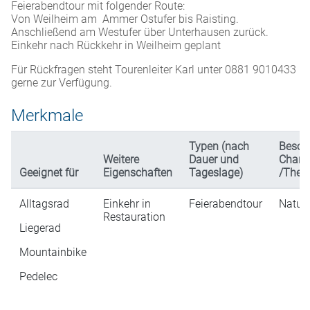
Feierabendtour mit folgender Route:
Von Weilheim am Ammer Ostufer bis Raisting.
Anschließend am Westufer über Unterhausen zurück.
Einkehr nach Rückkehr in Weilheim geplant
Für Rückfragen steht Tourenleiter Karl unter 0881 9010433
gerne zur Verfügung.
Merkmale
Typen (nach
Beson
Weitere
Dauer und
Charak
Geeignet für
Eigenschaften
Tageslage)
/The
Alltagsrad
Einkehr in
Feierabendtour
Natur
Restauration
Liegerad
Mountainbike
Pedelec