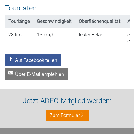
Tourdaten
Tourlänge
Geschwindigkeit
Oberflächenqualität
An
28
km
15
km/h
fester Belag
ein
St
Auf Facebook teilen
Über E-Mail empfehlen
Jetzt ADFC-Mitglied werden:
Zum Formular