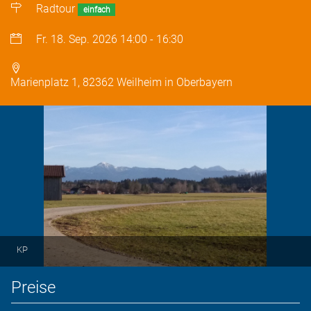
Radtour
einfach
Fr. 18. Sep. 2026
14:00
-
16:30
Marienplatz 1, 82362 Weilheim in Oberbayern
KP
Preise