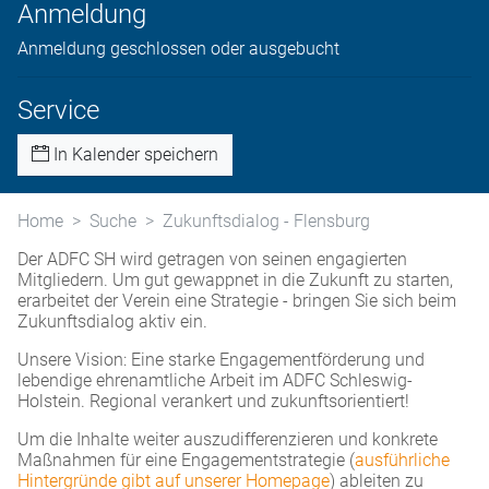
Anmeldung
Anmeldung geschlossen oder ausgebucht
Service
In Kalender speichern
Home
Suche
Zukunftsdialog - Flensburg
Der ADFC SH wird getragen von seinen engagierten
Mitgliedern. Um gut gewappnet in die Zukunft zu starten,
erarbeitet der Verein eine Strategie - bringen Sie sich beim
Zukunftsdialog aktiv ein.
Unsere Vision: Eine starke Engagementförderung und
lebendige ehrenamtliche Arbeit im ADFC Schleswig-
Holstein. Regional verankert und zukunftsorientiert!
Um die Inhalte weiter auszudifferenzieren und konkrete
Maßnahmen für eine Engagementstrategie (
ausführliche
Hintergründe gibt auf unserer Homepage
) ableiten zu