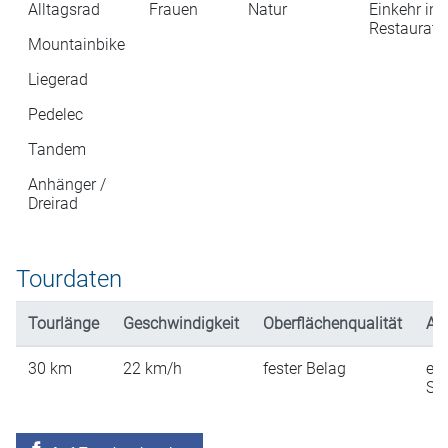
Alltagsrad
Frauen
Natur
Einkehr in
Restaurati
Mountainbike
Liegerad
Pedelec
Tandem
Anhänger /
Dreirad
Tourdaten
Tourlänge
Geschwindigkeit
Oberflächenqualität
An
30
km
22
km/h
fester Belag
ein
St