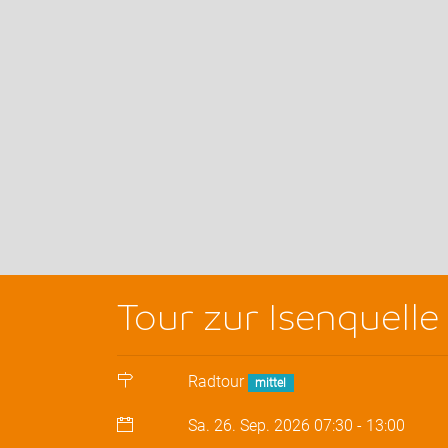
Tour zur Isenquelle
Radtour
mittel
Sa. 26. Sep. 2026
07:30
-
13:00