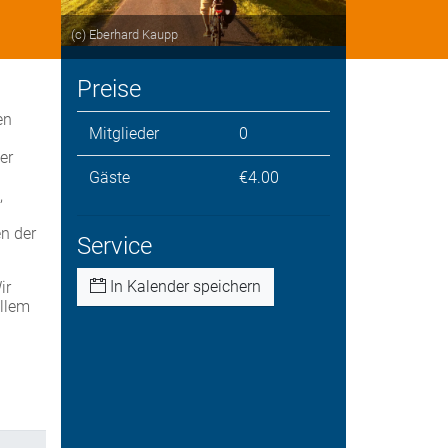
(c) Eberhard Kaupp
Preise
en
Mitglieder
0
er
Gäste
€4.00
,
n der
Service
In Kalender speichern
ir
allem