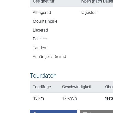
Geeignet für
Typen (nach Dauer
Alltagsrad
Tagestour
Mountainbike
Liegerad
Pedelec
Tandem
Anhänger / Dreirad
Tourdaten
Tourlänge
Geschwindigkeit
Ober
45
km
17
km/h
fest