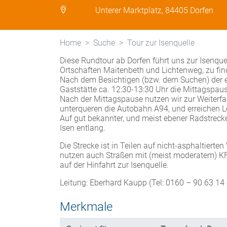
Unterer Marktplatz, 84405 Dorfen
Home
Suche
Tour zur Isenquelle
Diese Rundtour ab Dorfen führt uns zur Isenqu
Ortschaften Maitenbeth und Lichtenweg, zu find
Nach dem Besichtigen (bzw. dem Suchen) der eh
Gaststätte ca. 12:30-13:30 Uhr die Mittagspau
Nach der Mittagspause nutzen wir zur Weiterf
unterqueren die Autobahn A94, und erreichen L
Auf gut bekannter, und meist ebener Radstreck
Isen entlang.
Die Strecke ist in Teilen auf nicht-asphaltierte
nutzen auch Straßen mit (meist moderatem) KFZ
auf der Hinfahrt zur Isenquelle.
Leitung: Eberhard Kaupp (Tel: 0160 – 90 63 14
Merkmale