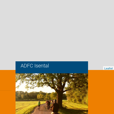
ADFC Isental
Leaflet