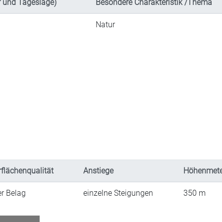
 und Tageslage)
Besondere Charakteristik /Thema
Natur
flächenqualität
Anstiege
Höhenmete
er Belag
einzelne Steigungen
350
m