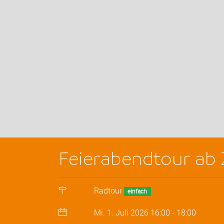
Feierabendtour ab 
Radtour
einfach
Mi. 1. Juli 2026
16:00
-
18:00