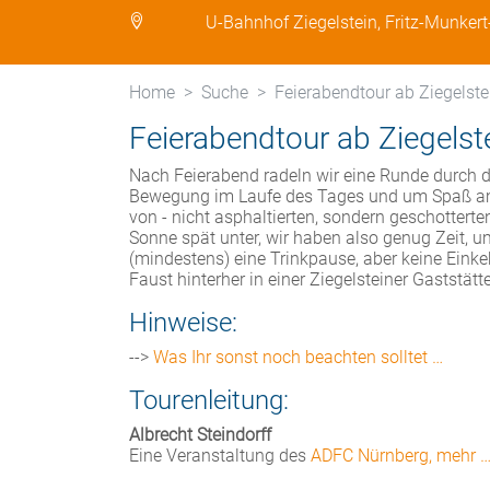
U-Bahnhof Ziegelstein, Fritz-Munker
Home
Suche
Feierabendtour ab Ziegelste
Feierabendtour ab Ziegelst
Nach Feierabend radeln wir eine Runde durch d
Bewegung im Laufe des Tages und um Spaß am R
von - nicht asphaltierten, sondern geschotterte
Sonne spät unter, wir haben also genug Zeit, 
(mindestens) eine Trinkpause, aber keine Einke
Faust hinterher in einer Ziegelsteiner Gaststätt
Hinweise:
-->
Was Ihr sonst noch beachten solltet …
Tourenleitung:
Albrecht Steindorff
Eine Veranstaltung des
ADFC Nürnberg, mehr 