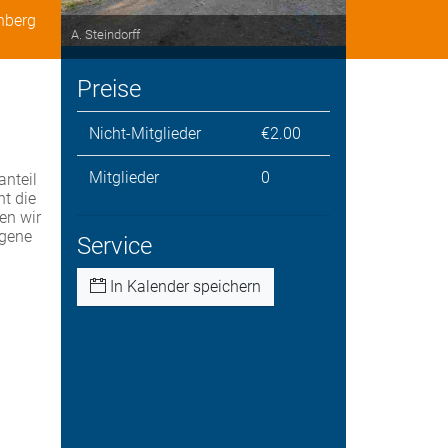
nberg
A. Steindorff
Preise
Nicht-Mitglieder
€2.00
Mitglieder
0
nteil
ht die
en wir
igene
Service
In Kalender speichern