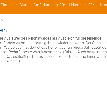
t-Platz beim Blumen Graf, Nürnberg, 90411 Nürnberg, 90411 Nür
in
ein
ie Ausläufer des Reichswaldes als Ausgleich für die fehlende
adeln zu haben. Heute geht es wieder ostwärts. Der Streckena
n - Waldwegen ist dort etwas höher, aber um diese Jahreszeit ge
um bei Bedarf noch etwas langsamer zu fahren. Auch heute mach
hr. (Das schließt nicht aus, dass einzelne TeilnehmerInnen auf e
e einkehren.)
…