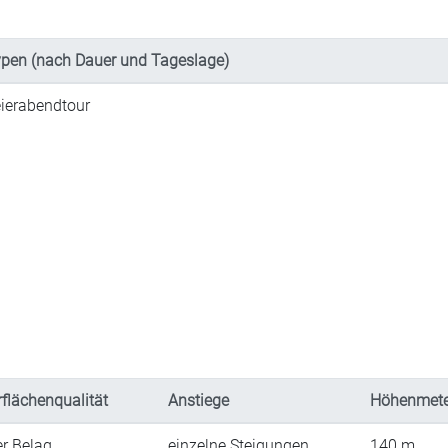
pen (nach Dauer und Tageslage)
ierabendtour
flächenqualität
Anstiege
Höhenmete
er Belag
einzelne Steigungen
140
m