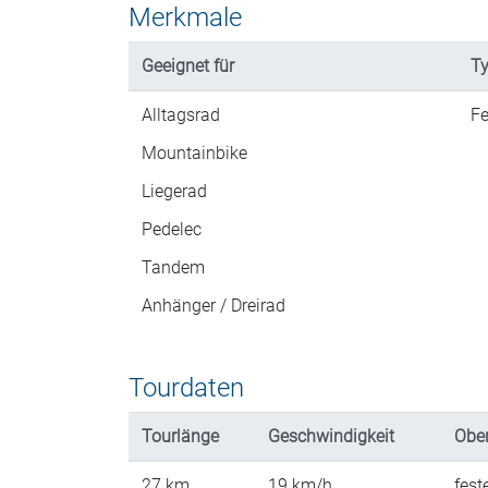
Merkmale
Geeignet für
Ty
Alltagsrad
Fe
Mountainbike
Liegerad
Pedelec
Tandem
Anhänger / Dreirad
Tourdaten
Tourlänge
Geschwindigkeit
Ober
27
km
19
km/h
fest