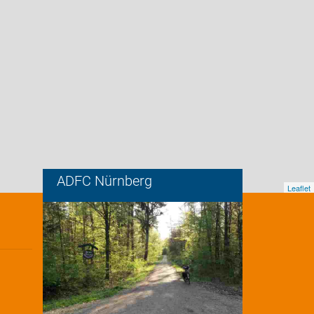
ADFC Nürnberg
Leaflet